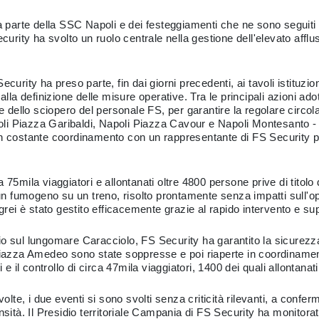
da parte della SSC Napoli e dei festeggiamenti che ne sono seguit
curity ha svolto un ruolo centrale nella gestione dell'elevato afflus
curity ha preso parte, fin dai giorni precedenti, ai tavoli istituzio
 definizione delle misure operative. Tra le principali azioni adot
e dello sciopero del personale FS, per garantire la regolare circola
i Piazza Garibaldi, Napoli Piazza Cavour e Napoli Montesanto - s
in costante coordinamento con un rappresentante di FS Security p
ca 75mila viaggiatori e allontanati oltre 4800 persone prive di titolo
un fumogeno su un treno, risolto prontamente senza impatti sull'oper
ei è stato gestito efficacemente grazie al rapido intervento e su
o sul lungomare Caracciolo, FS Security ha garantito la sicurezza 
i Piazza Amedeo sono state soppresse e poi riaperte in coordinam
 e il controllo di circa 47mila viaggiatori, 1400 dei quali allontanat
volte, i due eventi si sono svolti senza criticità rilevanti, a confe
ensità. Il Presidio territoriale Campania di FS Security ha monito