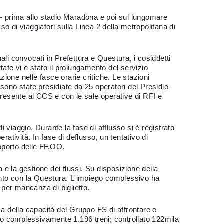
i - prima allo stadio Maradona e poi sul lungomare
so di viaggiatori sulla Linea 2 della metropolitana di
nali convocati in Prefettura e Questura, i cosiddetti
tate vi è stato il prolungamento del servizio
zione nelle fasce orarie critiche. Le stazioni
ono state presidiate da 25 operatori del Presidio
resente al CCS e con le sale operative di RFI e
 di viaggio. Durante la fase di afflusso si è registrato
atività. In fase di deflusso, un tentativo di
pporto delle FF.OO.
e la gestione dei flussi. Su disposizione della
ento con la Questura. L'impiego complessivo ha
i per mancanza di biglietto.
rma della capacità del Gruppo FS di affrontare e
rato complessivamente 1.196 treni; controllato 122mila